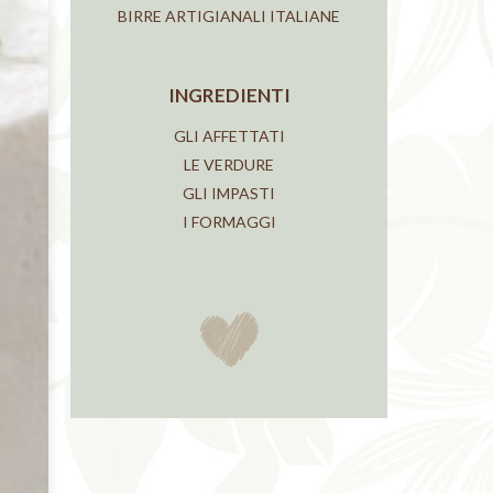
BIRRE ARTIGIANALI ITALIANE
INGREDIENTI
GLI AFFETTATI
LE VERDURE
GLI IMPASTI
I FORMAGGI