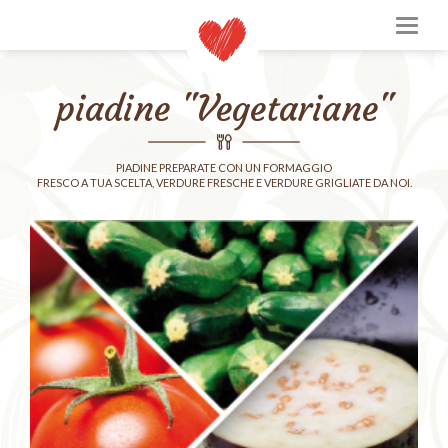
T
o
g
g
piadine "Vegetariane"
l
e
n
a
PIADINE PREPARATE CON UN FORMAGGIO
FRESCO A TUA SCELTA, VERDURE FRESCHE E VERDURE GRIGLIATE DA NOI.
v
i
g
a
t
i
o
n