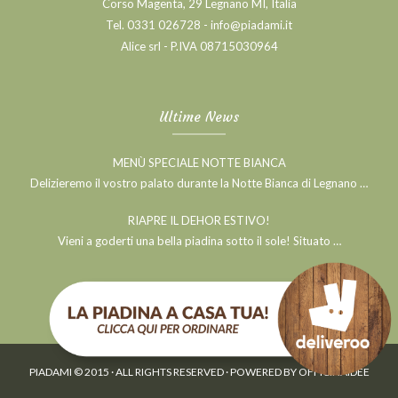
Corso Magenta, 29 Legnano MI, Italia
Tel. 0331 026728 - info@piadami.it
Alice srl - P.IVA 08715030964
Ultime News
MENÙ SPECIALE NOTTE BIANCA
Delizieremo il vostro palato durante la Notte Bianca di Legnano …
RIAPRE IL DEHOR ESTIVO!
Vieni a goderti una bella piadina sotto il sole! Situato …
PIADAMI © 2015 · ALL RIGHTS RESERVED · POWERED BY OFFICINAIDEE