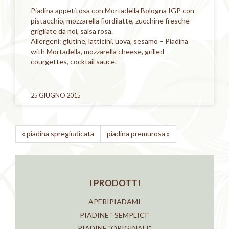
Piadina appetitosa con Mortadella Bologna IGP con
pistacchio, mozzarella fiordilatte, zucchine fresche
grigliate da noi, salsa rosa.
Allergeni: glutine, latticini, uova, sesamo – Piadina
with Mortadella, mozzarella cheese, grilled
courgettes, cocktail sauce.
25 GIUGNO 2015
«
piadina spregiudicata
piadina premurosa
»
I PRODOTTI
APERIPIADAMI
PIADINE " SEMPLICI"
PIADINE "ORIGINALI"