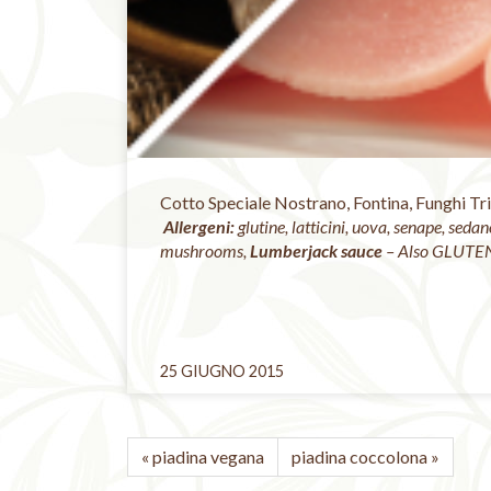
Cotto Speciale Nostrano, Fontina,
Funghi Tr
Allergeni:
glutine, latticini, uova, senape, sed
mushrooms,
Lumberjack sauce
– Also GLUTE
25 GIUGNO 2015
«
piadina vegana
piadina coccolona
»